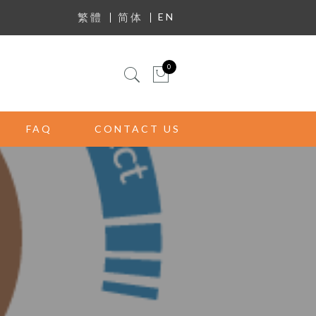
Mini Cart
EN
繁體
简体
0
FAQ
CONTACT US